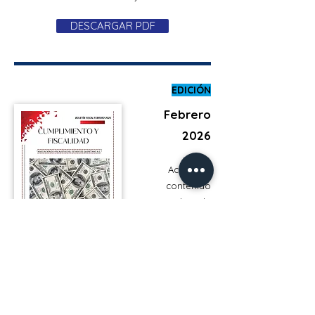
DESCARGAR PDF
EDICIÓN
Febrero
2026
Accede al
contenido
completo de
nuestra edición
de Febrero, y
mantente
actualizado.
DESCARGAR PDF